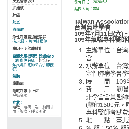
支氣管擴張症
發佈日期：
2020/6/8
肺結核
點閱人氣：
884
肺癌
Taiwan Associatio
肺炎
台灣氣喘學會
敗血症
109年7月11日(六) 
急性呼吸窘迫症候群
109年氣喘專科醫
(肺水腫、急性肺損傷)
病因不明肺纖維化
主辦單位：台灣
自體免疫機轉引起纖維化
會
（紅斑性狼瘡、
乾燥症
、
類風濕性關節炎合併肺侵
承辦單位：台灣
犯)
塞性肺病學會學
氣胸
時 間︰109年7
塵肺症
費 用︰氣喘會
睡眠呼吸中止症
呼吸衰竭
非學會會員醫師5
症狀：
(藥師1500元，
咳嗽
、咳痰、喘、胸悶咳
血、胸痛、呼吸困難
專科醫師考試費2
地 點：臺北榮
名 額︰50名 