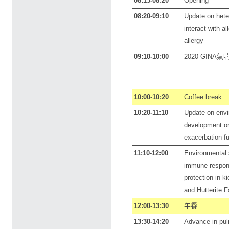
08:15-08:20
Opening
08:20-09:10
Update on hete
interact with al
allergy
09:10-10:00
2020 GINA
10:00-10:20
Coffee break
10:20-11:10
Update on envi
development or 
exacerbation fu
11:10-12:00
Environmental 
immune respon
protection in k
and Hutterite 
12:00-13:30
午餐
13:30-14:20
Advance in pul