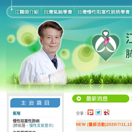
氣喘
分享：
慢性阻塞性肺病
NEW (醫師活動)2020/7/1
(
肺氣腫
、慢性支氣管炎)