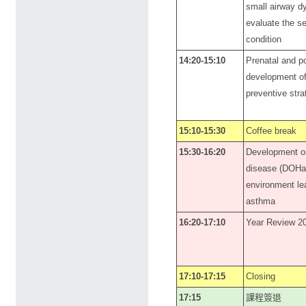
small airway d
evaluate the se
condition
14:20-15:10
Prenatal and po
development of
preventive stra
15:10-15:30
Coffee break
15:30-16:20
Development or
disease (DOHaD
environment lea
asthma
16:20-17:10
Year Review 
17:10-17:15
Closing
17:15
課程簽退