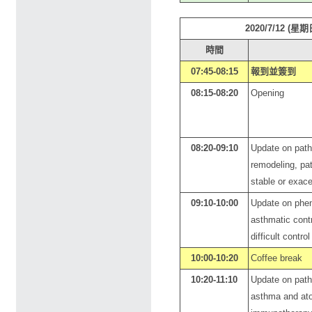
2020/7/12
時間
07:45-08:15
報到並簽到
08:15-08:20
Opening
08:20-09:10
Update on path
remodeling, pa
stable or exace
09:10-10:00
Update on phen
asthmatic contr
difficult contro
10:00-10:20
Coffee break
10:20-11:10
Update on path
asthma and at