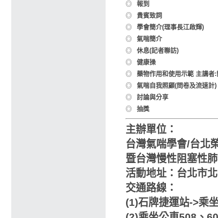
◎
報到
◎
貴賓致詞
◎
學會簡介(理事長江啟輝)
◎
氣喘簡介
◎
休息(記者聯訪)
◎
健康操
◎
藥物作用和使用示範 主講者:
◎
氣喘自我照顧(問卷及流速計)
◎
討論與分享
◎
抽獎
主辦單位：
台灣氣喘學會/台北
暨台灣慢性阻塞性肺
活動地址：台北市北
交通路線：
(1)石牌捷運站->
(2)乘坐公車508、