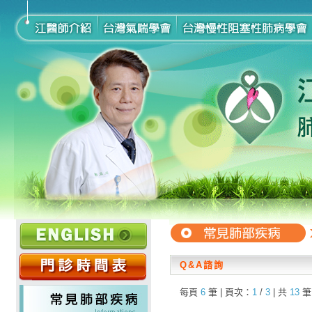
Q&A諮詢
每頁
6
筆 | 頁次：
1
/
3
| 共
13
筆