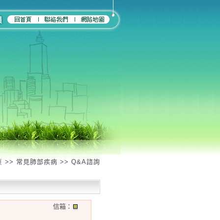
頁
>> 常見肺部疾病 >> Q&A諮詢
信箱：