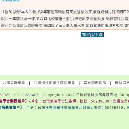
江醫師您好!本人40歲,約3年前經診斷患有支氣管擴張症,最近幾個月覺得胸口悶
說和三年前狀況一樣,並沒有比較嚴重,他說我算輕度支氣管擴張,請教醫師我需
就可判斷我症狀屬輕度嗎!請問除了每天喝大量水外,還有其他的護理方式嗎,如
|
台灣氣喘學會
|
台灣慢性阻塞性肺病學會
|
常見肺部疾病
|
最新消
3029、0912-288406 Copyright © 2012 江啟輝醫師肺部健康園地. All right
喘學會劃撥帳戶】
- 戶名：台灣氣喘學會江啟輝 / 帳號：50239839 / 高鐵企業用
肺病學會帳戶】
- 戶名：台灣慢性阻塞性肺病學會江啟輝 / 帳號：50239870 / 