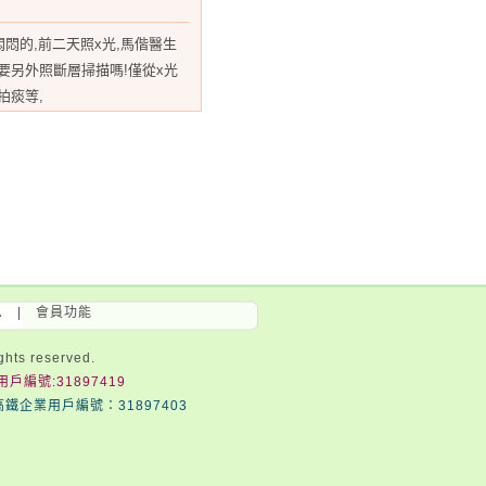
悶的,前二天照x光,馬偕醫生
要另外照斷層掃描嗎!僅從x光
拍痰等,
息
|
會員功能
s reserved.
戶編號:31897419
高鐵企業用戶編號：31897403