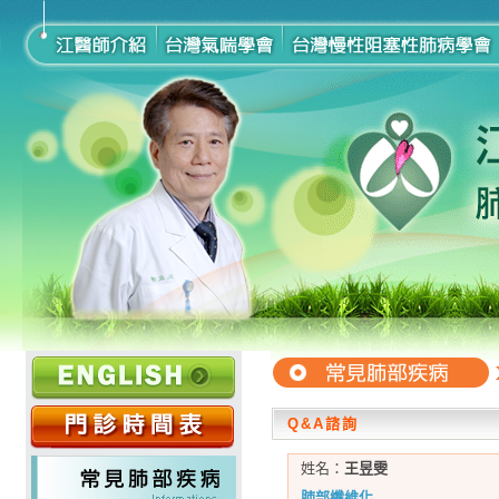
Q&A諮詢
姓名：
王昱雯
肺部纖維化