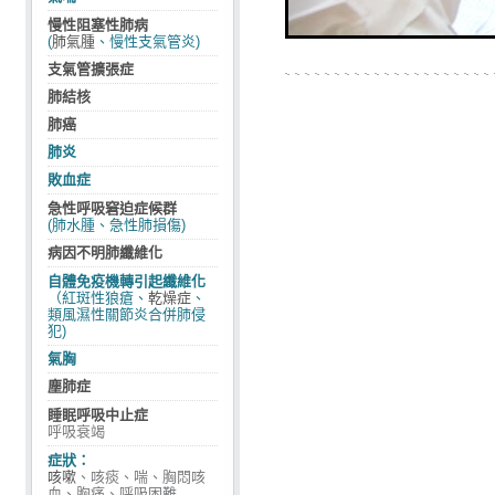
慢性阻塞性肺病
(
肺氣腫
、慢性支氣管炎)
支氣管擴張症
1/36
肺結核
肺癌
肺炎
敗血症
急性呼吸窘迫症候群
(肺水腫、急性肺損傷)
病因不明肺纖維化
自體免疫機轉引起纖維化
（紅斑性狼瘡、
乾燥症
、
類風濕性關節炎合併肺侵
犯)
氣胸
塵肺症
睡眠呼吸中止症
呼吸衰竭
症狀：
咳嗽
、咳痰、喘、胸悶咳
血、胸痛、呼吸困難