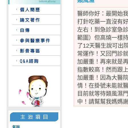
類風濕
醫師你好：最開始我
打針吃藥一直沒有好
左右！到急診室急
範圍）但高燒一樣
了12天醫生說可出
常運作！又回門診就
加嚴重！再來就是
指數較高！然而跟上
加嚴重！因為大醫
情！在掛號未能就
目前就等待類風濕
中！請幫幫我媽媽
氣喘