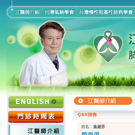
Q&A諮詢
姓名：
吳淑芬