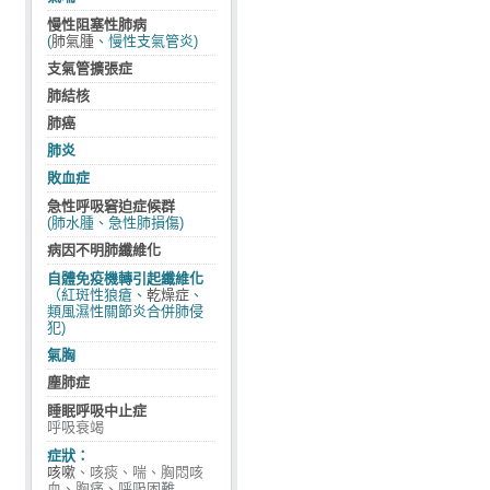
慢性阻塞性肺病
(
肺氣腫
、慢性支氣管炎)
支氣管擴張症
肺結核
肺癌
肺炎
敗血症
急性呼吸窘迫症候群
(肺水腫、急性肺損傷)
病因不明肺纖維化
自體免疫機轉引起纖維化
（紅斑性狼瘡、
乾燥症
、
類風濕性關節炎合併肺侵
犯)
氣胸
塵肺症
睡眠呼吸中止症
呼吸衰竭
症狀：
咳嗽
、咳痰、喘、胸悶咳
血、胸痛、呼吸困難