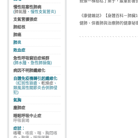
就像一棵樹枯了葉子，嚴重影響
慢性阻塞性肺病
(
肺氣腫
、慢性支氣管炎)
《康健雜誌》【身體百科－肺臟1
支氣管擴張症
健肺、保養肺與治療肺的健康祕
肺結核
肺癌
肺炎
敗血症
急性呼吸窘迫症候群
(肺水腫、急性肺損傷)
病因不明肺纖維化
自體免疫機轉引起纖維化
（紅斑性狼瘡、
乾燥症
、
類風濕性關節炎合併肺侵
犯)
氣胸
塵肺症
睡眠呼吸中止症
呼吸衰竭
症狀：
咳嗽
、咳痰、喘、胸悶咳
血、胸痛、呼吸困難