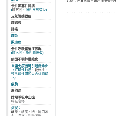
活動：世界氣喘日專題演講暨第
慢性阻塞性肺病
(
肺氣腫
、慢性支氣管炎)
支氣管擴張症
肺結核
肺癌
肺炎
敗血症
急性呼吸窘迫症候群
(肺水腫、急性肺損傷)
病因不明肺纖維化
自體免疫機轉引起纖維化
（紅斑性狼瘡、
乾燥症
、
類風濕性關節炎合併肺侵
犯)
氣胸
塵肺症
睡眠呼吸中止症
呼吸衰竭
症狀：
咳嗽
、咳痰、喘、胸悶咳
血、胸痛、呼吸困難