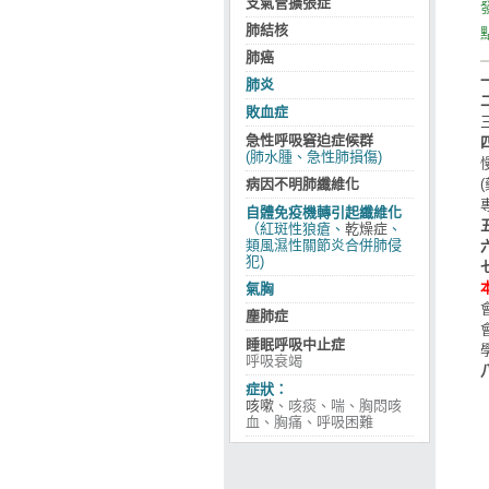
支氣管擴張症
肺結核
肺癌
肺炎
敗血症
急性呼吸窘迫症候群
(肺水腫、急性肺損傷)
病因不明肺纖維化
自體免疫機轉引起纖維化
（紅斑性狼瘡、
乾燥症
、
類風濕性關節炎合併肺侵
犯)
氣胸
塵肺症
睡眠呼吸中止症
呼吸衰竭
症狀：
咳嗽
、咳痰、喘、胸悶咳
血、胸痛、呼吸困難