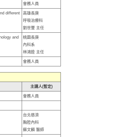
會務人員
d different
高雄長庚
呼吸治療科
劉世豐 主任
thology and
桃園長庚
內科系
林鴻銓 主任
會務人員
主講人(暫定)
會務人員
台北慈濟
胸腔內科
蘇文麟 醫師