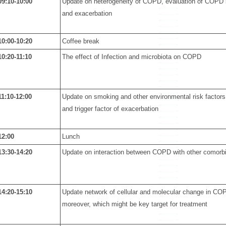
09:10-10:00
Update on heterogeneity of COPD, evaluation of COPD 
and exacerbation
10:00-10:20
Coffee break
10:20-11:10
The effect of Infection and microbiota on COPD
11:10-12:00
Update on smoking and other environmental risk factor
and trigger factor of exacerbation
12:00
Lunch
13:30-14:20
Update on interaction between COPD with other comorbi
14:20-15:10
Update network of cellular and molecular change in CO
moreover, which might be key target for treatment