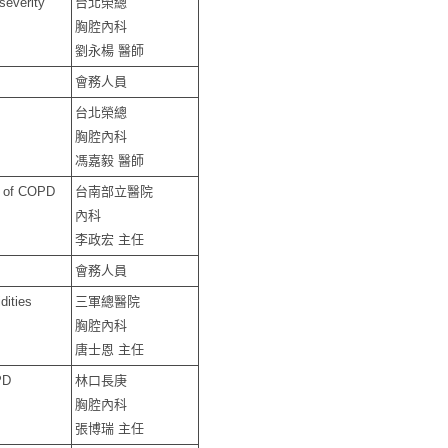
severity
台北榮總
胸腔內科
劉永楊 醫師
會務人員
台北榮總
胸腔內科
馮嘉毅 醫師
s of COPD
台南部立醫院
內科
李政宏 主任
會務人員
dities
三軍總醫院
胸腔內科
唐士恩 主任
PD
林口長庚
胸腔內科
張博瑞 主任