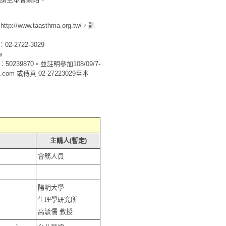
站
http://www.taasthma.org.tw/
，點
2-2722-3029
w
9870。並註明參加108/09/7-
l.com
或傳真 02-27223029至本
主講人(暫定)
會務人員
陽明大學
生理學研究所
高毓儒 教授