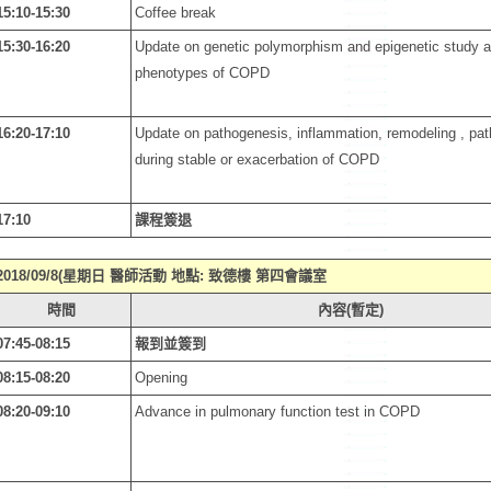
15:10-15:30
Coffee break
15:30-16:20
Update on genetic polymorphism and epigenetic study an
phenotypes of COPD
16:20-17:10
Update on pathogenesis, inflammation, remodeling , pa
during stable or exacerbation of COPD
17:10
課程簽退
2018/09/8(星期日
醫師活動
地點: 致德樓
第四會議室
時間
內容(暫定)
07:45-08:15
報到並簽到
08:15-08:20
Opening
08:20-09:10
Advance in pulmonary function test in COPD