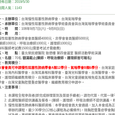
發佈日期：
2019/5/30
點閱人氣：
1143
一、主辦單位：
台灣慢性阻塞性肺病學會、台灣氣喘學會
二、承辦單位：
台灣慢性阻塞性肺病學會學術委員會與台灣氣喘學會學術委員會
三
、時 間︰
108年9月7日(六) ~9月8日(日)
四、費 用︰
慢性阻塞性肺病學會會員醫師4000元、非學會會員醫師5000元
(藥師1000元，呼吸治療師1000元，護理師1000元)
專科醫師考試費1500元(需要考試才需繳費)
五、地 點：
臺北榮民總醫院 致德樓 第四會議室 醫師活動學術演講
六、名額︰
70名
額滿截止(藥師、呼吸治療師、護理師皆可報名)
七、教育積分：
本會會員可申請慢性阻塞性肺病學會A類12學分、氣喘學會B類6學分
、台灣家庭
會、台灣內科醫學會、台灣耳鼻喉科醫學會、臺灣兒科醫學會、台灣醫學會、中
會、護理師繼續教育積分、台灣臨床藥學會、台灣兒童過敏氣喘免疫及風濕病醫
學會、台灣兒童胸腔暨重症醫學會，繼續教育積分申請中。
八、注意事項：
本課程全程參與者(即完成辦理簽到及簽退手續者)，請勿代簽，代簽一律
此課程醫師提供講義及餐卷。(藥師、護理師、呼吸治療師不提供講義，有
慢性阻塞性肺病專科醫師資格︰本學會經會員大會通過，加入本會成為正
舉辦的課程，最少30學分(12核心課程為必備條件)，除胸腔暨重症學會
試及格，再經甄審委員會，審查通過後為慢性阻塞性肺病專科醫師，詳情