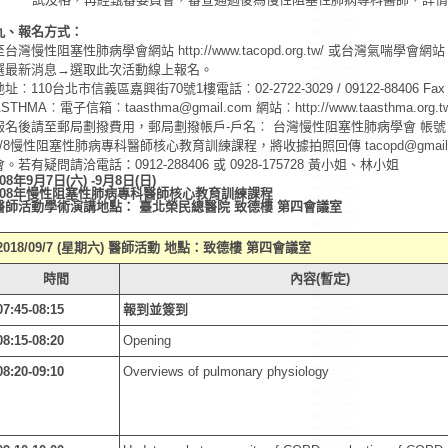
九、報名方式：
至台灣慢性阻塞性肺病學會網站
http://www.tacopd.org.tw/
或台灣氣喘學會網
選最新消息→選取此次活動線上報名。
地址︰110台北市信義區嘉興街70號1樓電話︰02-2722-3029 / 09122-88406 Fax︰0
ASTHMA︰電子信箱︰
taasthma@gmail.com
網站︰
http://www.taasthma.org.t
報名後請至郵局劃撥費用，郵局劃撥帳戶-戶名︰ 台灣慢性阻塞性肺病學會 帳號︰5023
9/8慢性阻塞性肺病專科醫師核心教育訓練課程，將收據拍照回傳
tacopd@gmai
會。若有疑問請洽電話：0912-288406 或 0928-175728 黃小姐、林小姐
108年9月7日(六) -9月8日(日)
108年慢性阻塞性肺病專科醫師核心教育訓練課程
醫師活動學術演講地點： 臺北榮民總醫院 致德樓 第四會議室
2018/09/7 (星期六) 醫師活動 地點：致德樓 第四會議室
時間
內容(暫定)
07:45-08:15
報到並簽到
08:15-08:20
Opening
08:20-09:10
Overviews of pulmonary physiology