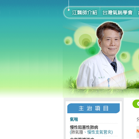
氣喘
慢性阻塞性肺病
(
肺氣腫
、慢性支氣管炎)