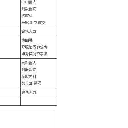
中山醫大
附設醫院
胸腔科
莊銘隆 副教授
會務人員
桃園縣
呼吸治療師公會
卓秀英前理事長
高雄醫大
附設醫院
胸腔內科
鄭孟軒 醫師
會務人員