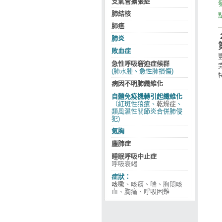
支氣管擴張症
肺結核
肺癌
肺炎
敗血症
急性呼吸窘迫症候群
(肺水腫、急性肺損傷)
病因不明肺纖維化
自體免疫機轉引起纖維化
（紅斑性狼瘡、
乾燥症
、
類風濕性關節炎合併肺侵
犯)
氣胸
塵肺症
睡眠呼吸中止症
呼吸衰竭
症狀：
咳嗽
、咳痰、喘、胸悶咳
血、胸痛、呼吸困難