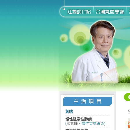
氣喘
慢性阻塞性肺病
(
肺氣腫
、慢性支氣管炎)