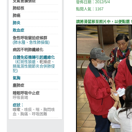
支氣管擴張症
發佈日期：
2012/5/4
肺結核
點閱人氣：
1167
肺癌
參加的伯伯阿姨們等著排隊進場
請將滑鼠移至照片中，以便點選
肺炎
敗血症
急性呼吸窘迫症候群
(肺水腫、急性肺損傷)
病因不明肺纖維化
自體免疫機轉引起纖維化
（紅斑性狼瘡、
乾燥症
、
類風濕性關節炎合併肺侵
犯)
氣胸
塵肺症
睡眠呼吸中止症
呼吸衰竭
症狀：
咳嗽
、咳痰、喘、胸悶咳
血、胸痛、呼吸困難