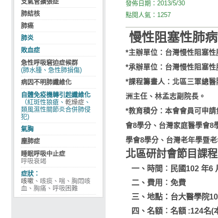
支氣管擴張症
發佈日期：
2013/5/30
肺結核
點閱人氣：
1257
肺癌
慢性阻塞性肺病
肺炎
敗血症
*主辦單位：台灣慢性阻塞
急性呼吸窘迫症候群
*承辦單位：台灣慢性阻塞
(肺水腫、急性肺損傷)
*課程籌畫人：北區三軍總醫
病因不明肺纖維化
自體免疫機轉引起纖維化
洲主仼、林孟志副院長。
（紅斑性狼瘡、
乾燥症
、
類風濕性關節炎合併肺侵
*教育積分：
本會會員可申請
犯)
會8學分、台灣家庭醫學會8
氣胸
學會8學分、台灣老年學暨
塵肺症
北區研討會節目課程
睡眠呼吸中止症
呼吸衰竭
一、時間︰民國102 年6 月2
症狀：
咳嗽
、咳痰、喘、胸悶咳
二、費用
︰
免費
血、胸痛、呼吸困難
三、地點：台大醫學院103 
四、名額
︰
名額 :124