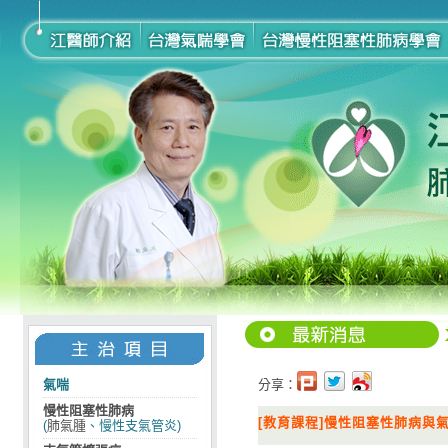
氣喘
分享：
慢性阻塞性肺病
[教育課程]慢性阻塞性肺病與
(
肺氣腫
、慢性支氣管炎)