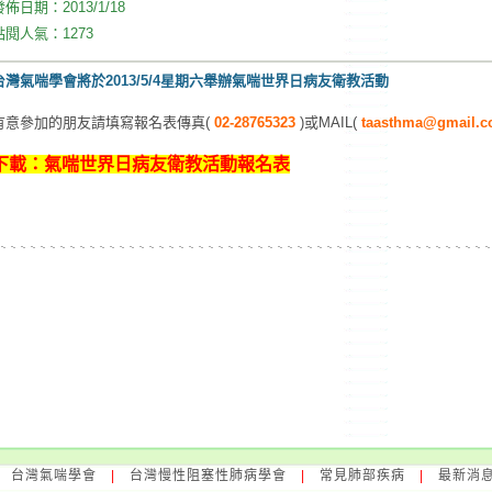
發佈日期：
2013/1/18
點閱人氣：
1273
台灣氣喘學會將於2013/5/4星期六舉辦氣喘世界日病友衛教活動
有意參加的朋友請填寫報名表傳真(
02-28765323
)或MAIL(
taasthma@gmail.
下載：氣喘世界日病友衛教活動報名表
|
台灣氣喘學會
|
台灣慢性阻塞性肺病學會
|
常見肺部疾病
|
最新消