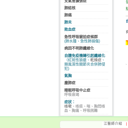
支氣管擴張症
肺結核
肺癌
肺炎
敗血症
急性呼吸窘迫症候群
(肺水腫、急性肺損傷)
病因不明肺纖維化
自體免疫機轉引起纖維化
（紅斑性狼瘡、
乾燥症
、
類風濕性關節炎合併肺侵
犯)
氣胸
塵肺症
睡眠呼吸中止症
呼吸衰竭
症狀：
咳嗽
、咳痰、喘、胸悶咳
血、胸痛、呼吸困難
江醫師介紹