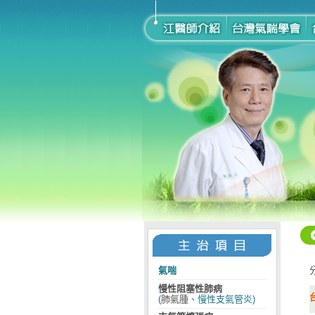
氣喘
慢性阻塞性肺病
(
肺氣腫
、慢性支氣管炎)