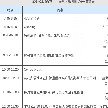
2017/11/4(星期六) 專題演講 地點:第一會議廳
時間
內容
7:45-8:15
報到並簽到
8:15-8:20
Opening
江
8:20-09:10
特別演講: 台灣空氣汙染相關議題
公
詹
9:10-10:00
過敏性鼻炎與氣喘相關性及治療準則
藍
10:00-10:20
Coffee break
10:20-11:10
氣喘與慢性阻塞性肺重疊症候群最新診斷與治療準則
臺
劉
11:10-12:00
探討慢性阻塞性肺病惡化與環境因子相關性
簡
12:00-13:30
午餐 (12:30-13:00 召開會員大會暨頒發專科醫師證書，備有