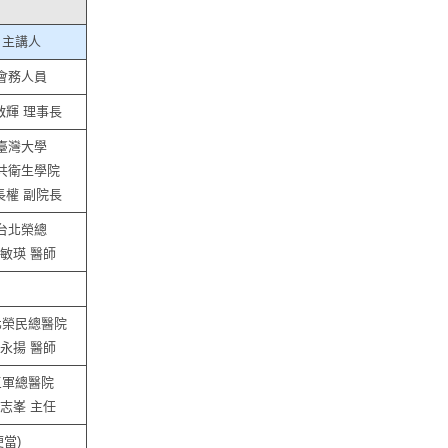
主講人
會務人員
啟輝 理事長
臺灣大學
共衛生學院
長權 副院長
台北榮總
敏瑛 醫師
北榮民總醫院
永揚 醫師
三軍總醫院
志峯 主任
便當)