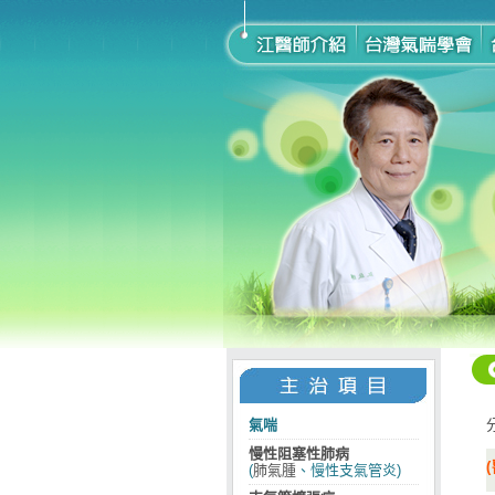
氣喘
慢性阻塞性肺病
(
肺氣腫
、慢性支氣管炎)