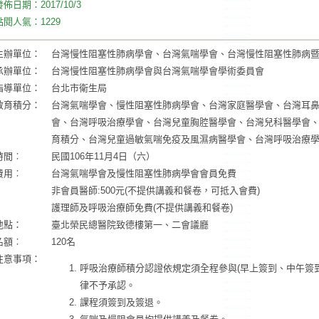
發佈日期：
2017/10/3
點閱人氣：
1229
主辦單位：
台灣慢性阻塞性肺病學會、台灣氣喘學會、台灣慢性阻塞性肺病
承辦單位：
台灣慢性阻塞性肺病學會與台灣氣喘學會學術委員會
指導單位：
台北市衛生局
教育積分：
台灣氣喘學會、慢性阻塞性肺病學會、台灣家庭醫學會、台灣耳
會、台灣呼吸治療學會、台灣兒童胸腔醫學會、台灣兒科醫學會
育積分、台灣兒童過敏氣喘免疫及風濕病醫學會、台灣呼吸治療
時間︰
民國106年11月4日（六）
費用︰
台灣氣喘學會及慢性阻塞性肺病學會會員免費
非會員醫師:500元(不提供講義和餐卷，可抵入會費)
護理師及呼吸治療師免費(不提供講義和餐卷)
地點：
臺北榮民總醫院致德樓第一、二會議廳
名額︰
120名
注意事項：
呼吸治療師積分認證依規定須全程參與(早上簽到、中午簽
律不予承認。
課程須簽到及簽退。