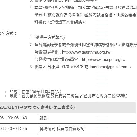
氣喘及慢阻會員均提供講義及餐卷。
本學會經會員大會通過，加入本會成為正式醫師會員滿2年
學分(12核心課程為必備條件)並經考試及格後，再經甄審
科醫師，詳情請至本會網站。
報名方式：
(請擇一方式報名)
至台灣氣喘學會或台灣慢性阻塞性肺病學會網站，點選最
台灣氣喘學會：
http://www.taasthma.org.tw
台灣慢性阻塞性肺病學會：
http://www.tacopd.org.tw
聯絡人:呂小姐 0978-705878 或
taasthma@gmail.com
。
時間︰民國106年11月4日(六）
地點：台北榮民總醫院 致德樓第二會議室(台北市石牌路二段322號)
2017/11/4 (星期六)病友會活動(第二會議室)
08：00~08：40
報到
08：40~08：45
開場儀式:長官或貴賓致詞