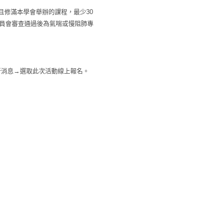
且修滿本學會舉辦的課程，最少30
委員會審查通過後為氣喘或慢阻肺專
新消息→選取此次活動線上報名。