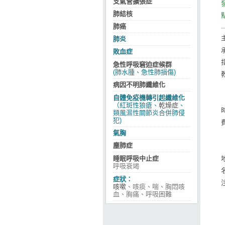
支氣管擴張症
肺結核
肺癌
肺炎
敗血症
急性呼吸窘迫症候群
(肺水腫、急性肺損傷)
病因不明肺纖維化
自體免疫機轉引起纖維化
（紅斑性狼瘡、
乾燥症
、
類風濕性關節炎合併肺侵
犯)
氣胸
塵肺症
睡眠呼吸中止症
呼吸衰竭
症狀：
咳嗽
、咳痰、喘、胸悶咳
血、胸痛、呼吸困難