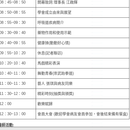
08：45~08：50
閞幕致詞:理事長 江啟輝
08：50~08：55
學會成立由來與展望
08：55~09：30
呼吸道疾病簡介
09：30~09：40
藥物作用和使用示範
09：40~09：55
健康操(動動好心情)
09：55~10：20
休息(記者聯訪)
10：20~10：40
馬戲精彩表演
10：40~11：00
舞動青春(崇武跆拳道)
11：00~11：30
藝人 張琪與病友同樂
11：30~12：00
精彩時刻(抽獎與頒獎)
12：00
歡樂賦歸
12：30~13：00
會員大會 (歡迎學會病友會員參加，會後結束備有餐盒)
醫師活動: