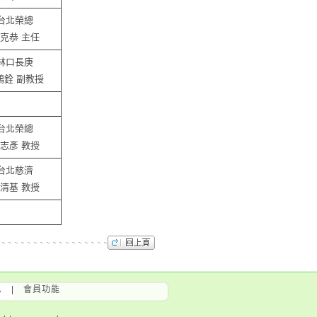
台北榮總
克恭 主任
林口長庚
鴻銓 副教授
台北榮總
志彥 教授
台北慈濟
清基 教授
息
|
會員功能