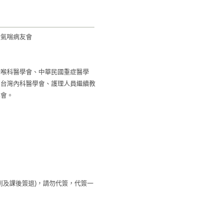
暨氣喘病友會
鼻喉科醫學會、中華民國重症醫學
、台灣內科醫學會、護理人員繼續教
學會。
到及課後簽退)，請勿代簽，代簽一